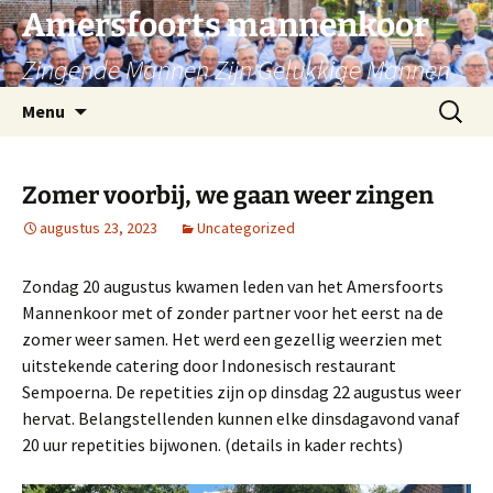
Ga
Amersfoorts mannenkoor
naar
Zingende Mannen Zijn Gelukkige Mannen
de
inhoud
Zoeken
Menu
naar:
Zomer voorbij, we gaan weer zingen
augustus 23, 2023
Uncategorized
Zondag 20 augustus kwamen leden van het Amersfoorts
Mannenkoor met of zonder partner voor het eerst na de
zomer weer samen. Het werd een gezellig weerzien met
uitstekende catering door Indonesisch restaurant
Sempoerna. De repetities zijn op dinsdag 22 augustus weer
hervat. Belangstellenden kunnen elke dinsdagavond vanaf
20 uur repetities bijwonen. (details in kader rechts)