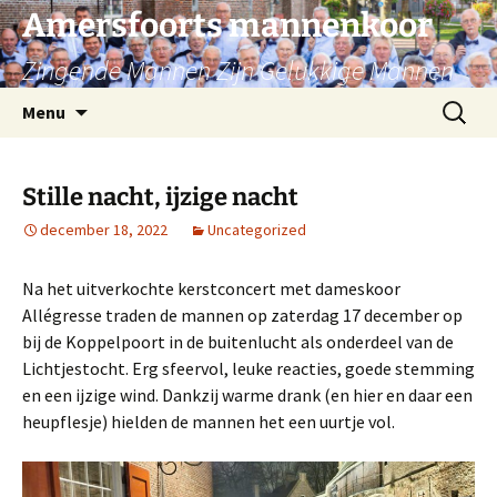
Ga
Amersfoorts mannenkoor
naar
Zingende Mannen Zijn Gelukkige Mannen
de
inhoud
Zoeken
Menu
naar:
Stille nacht, ijzige nacht
december 18, 2022
Uncategorized
Na het uitverkochte kerstconcert met dameskoor
Allégresse traden de mannen op zaterdag 17 december op
bij de Koppelpoort in de buitenlucht als onderdeel van de
Lichtjestocht. Erg sfeervol, leuke reacties, goede stemming
en een ijzige wind. Dankzij warme drank (en hier en daar een
heupflesje) hielden de mannen het een uurtje vol.