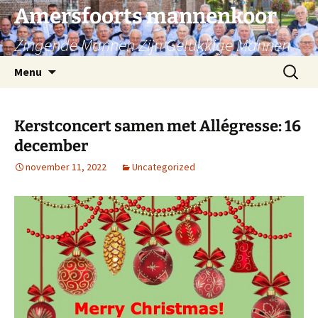
Ga
Amersfoorts mannenkoor
naar
Zingende Mannen Zijn Gelukkige Mannen
de
inhoud
Zoeken
Menu
naar:
Kerstconcert samen met Allégresse: 16
december
november 11, 2022
Uncategorized