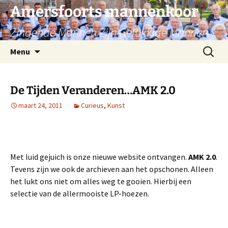
Ga
Amersfoorts mannenkoor
naar
Zingende Mannen Zijn Gelukkige Mannen
de
inhoud
Zoeken
Menu
naar:
De Tijden Veranderen…AMK 2.0
maart 24, 2011
Curieus
,
Kunst
::
Met luid gejuich is onze nieuwe website ontvangen.
AMK 2.0
.
Tevens zijn we ook de archieven aan het opschonen. Alleen
het lukt ons niet om alles weg te gooien. Hierbij een
selectie van de allermooiste LP-hoezen.
::