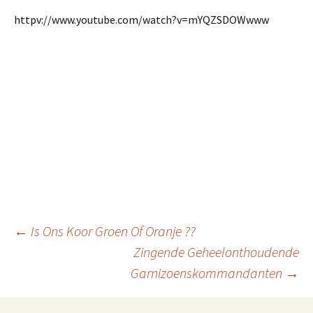
httpv://www.youtube.com/watch?v=mYQZSDOWwww
::
Berichtnavigatie
←
Is Ons Koor Groen Of Oranje ??
Zingende Geheelonthoudende
Garnizoenskommandanten
→