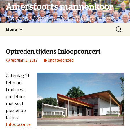
Ga
Amersfoorts mannenkoor
naar
Zingende Mannen Zijn Gelukkige Mannen
de
inhoud
Zoeken
Menu
naar:
Optreden tijdens Inloopconcert
februari 1, 2017
Uncategorized
Zaterdag 11
februari
traden we
om 14 uur
met veel
plezier op
bij het
Inloopconce