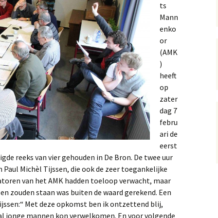
ts
Mann
enko
or
(AMK
)
heeft
op
zater
dag 7
febru
ari de
eerst
gde reeks van vier gehouden in De Bron. De twee uur
n Paul Michèl Tijssen, die ook de zeer toegankelijke
satoren van het AMK hadden toeloop verwacht, maar
elen zouden staan was buiten de waard gerekend. Een
Tijssen:“ Met deze opkomst ben ik ontzettend blij,
tal jonge mannen kon verwelkomen. En voor volgende