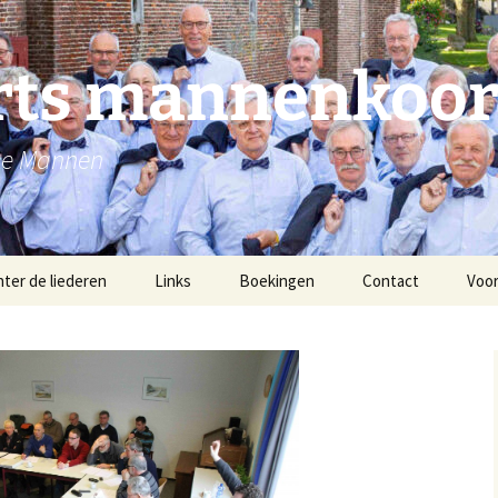
rts mannenkoo
ge Mannen
hter de liederen
Links
Boekingen
Contact
Voor