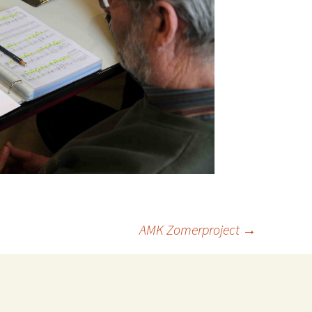
AMK Zomerproject
→