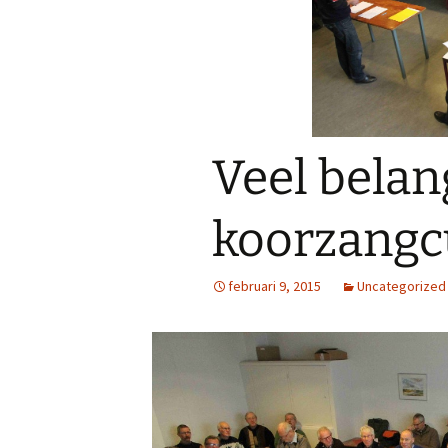
MAC
Donateurs
Sponsors
Canto
Veel belan
koorzangc
februari 9, 2015
Uncategorized