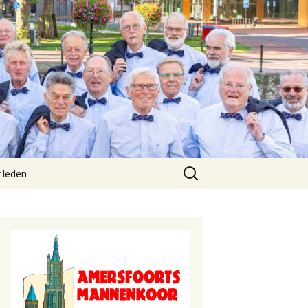
r
Zoeken
 leden
naar: