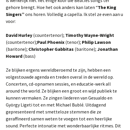
is werkelijk niet het enige koor die Beatles songs ter
gehore brengt. Hoe het ook anders kan laten “
The King
Singers”
ons horen. Volledig a capella. Ik stel ze even aan u
voor:
David Hurley
(countertenor);
Timothy Wayne-Wright
(countertenor);
Paul Phoenix
(tenor);
Philip Lawson
(baritone);
Christopher Gabbitas
(baritone);
Jonathan
Howard
(bass)
Ze blijken ergens wereldberoemd te zijn, hebben een
volgestouwde agenda en treden overal in de wereld op.
Concerten, cd-opnamen sessies, en educatie-werk all
around the world. Ze blijken een groot en wijd publiek te
kunnen vermaken. Ze zingen liederen van Gesualdo en
György Ligeti tot en met Michael Bublé. Uitdagend
gepresenteerd met smetteloze stemmen die ze
geraffineerd samen weten te voegen tot een heerlijke
sound. Perfecte intonatie met wonderbaarlijke ritmes. Dit