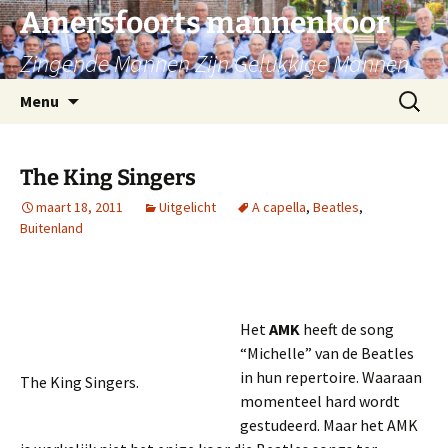
Ga
Amersfoorts mannenkoor
naar
Zingende Mannen Zijn Gelukkige Mannen
de
inhoud
Zoeken
Menu
naar:
The King Singers
maart 18, 2011
Uitgelicht
A capella
,
Beatles
,
Buitenland
Het
AMK
heeft de song
“Michelle” van de Beatles
in hun repertoire. Waaraan
The King Singers.
momenteel hard wordt
gestudeerd. Maar het AMK